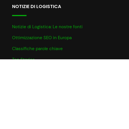
NOTIZIE DI LOGISTICA
Notizie di Logistica: Le nostre fonti
Ottimizzazione SEO in Europa
Classifiche parole chiave
Top Stories
INFO UTILI
Informativa Cookie
Partner e Affiliazioni
Privacy Policy
Termini e Condizioni