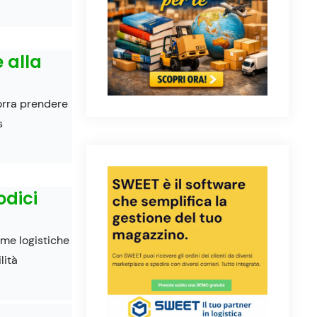
 alla
orra prendere
s
odici
me logistiche
lità