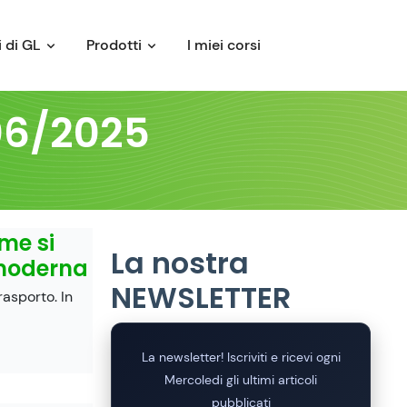
 di GL
Prodotti
I miei corsi
/06/2025
ome si
La nostra
 moderna
NEWSLETTER
rasporto. In
La newsletter! Iscriviti e ricevi ogni
Mercoledi gli ultimi articoli
pubblicati