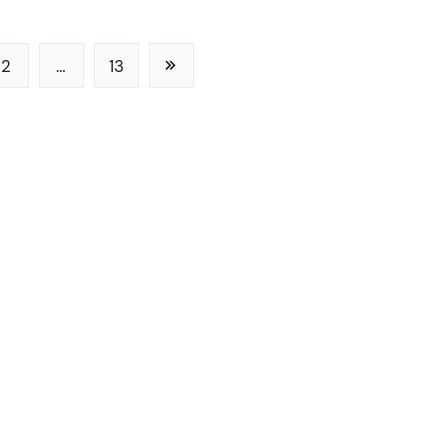
2
…
13