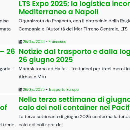
LTS Expo 2025: la logistica incon
Mediterraneo a Napoli
adise
Organizzata da Progecta, con il patrocinio della Reg
ormata
Campania e l’Autorità del Mar Tirreno Centrale, LTS
26/Giu/2025
-
Francesco
 – 26
Notizie dal trasporto e dalla log
26 giugno 2025
lgaria –
Maersk torna ad Haifa – Tre tunnel per treni merci in
Airbus e Mtu
26/Giu/2025
-
Trasporto Europa
Nella terza settimana di giugno
 of
calo dei noli container nel Paci
La terza settimana di giugno 2025 conferma la tende
d trend
calo dei noli spot del