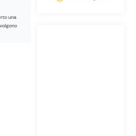
erto una
svolgono