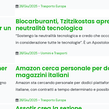
26/Giu/2025
-
Trasporto Europa
Biocarburanti, Tzitzikostas apre
r un
neutralità tecnologica
“Sostengo la neutralità tecnologica e credo che occ
in considerazione tutte le tecnologie”. È un Apostolo
26/Giu/2025
-
Uomini e Trasporti
ner
Amazon cerca personale per d
magazzini italiani
ugno
Amazon sta cercando personale per dodici piattafor
italiane, con contratti a tempo determinato e possibi
26/Giu/2025
-
Trasporto Europa
Assotir crea la sezione