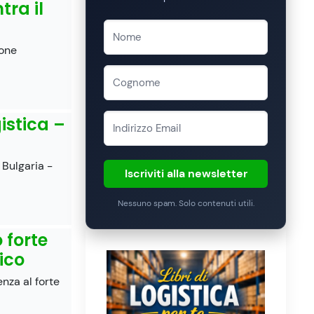
tra il
ione
istica –
 Bulgaria -
Iscriviti alla newsletter
Nessuno spam. Solo contenuti utili.
 forte
fico
nza al forte