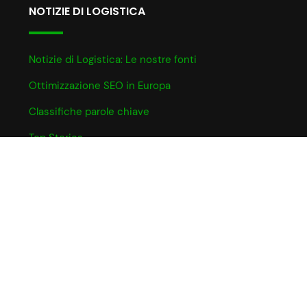
NOTIZIE DI LOGISTICA
Notizie di Logistica: Le nostre fonti
Ottimizzazione SEO in Europa
Classifiche parole chiave
Top Stories
INFO UTILI
Informativa Cookie
Partner e Affiliazioni
Privacy Policy
Termini e Condizioni