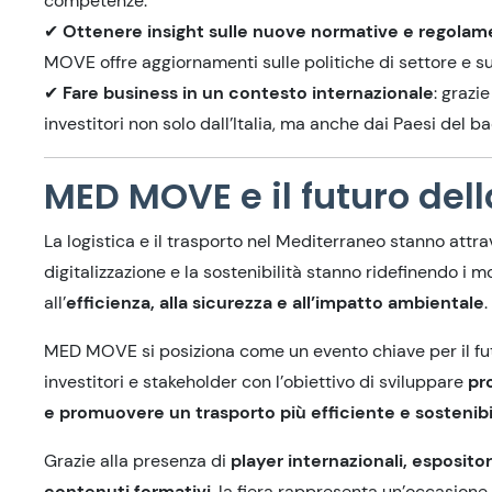
competenze.
✔
Ottenere insight sulle nuove normative e regolam
MOVE offre aggiornamenti sulle politiche di settore e sul
✔
Fare business in un contesto internazionale
: grazi
investitori non solo dall’Italia, ma anche dai Paesi del 
MED MOVE e il futuro del
La logistica e il trasporto nel Mediterraneo stanno attr
digitalizzazione e la sostenibilità stanno ridefinendo i 
all’
efficienza, alla sicurezza e all’impatto ambientale
.
MED MOVE si posiziona come un evento chiave per il futu
investitori e stakeholder con l’obiettivo di sviluppare
pro
e promuovere un trasporto più efficiente e sostenibi
Grazie alla presenza di
player internazionali, esposito
contenuti formativi
, la fiera rappresenta un’occasion