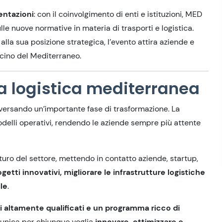
entazioni
: con il coinvolgimento di enti e istituzioni, MED
le nuove normative in materia di trasporti e logistica.
e alla sua posizione strategica, l’evento attira aziende e
bacino del Mediterraneo.
la logistica mediterranea
aversando un’importante fase di trasformazione. La
modelli operativi, rendendo le aziende sempre più attente
ro del settore, mettendo in contatto aziende, startup,
getti innovativi, migliorare le infrastrutture logistiche
le
.
ri altamente qualificati e un programma ricco di
e unica per chiunque voglia
innovare, ottimizzare e