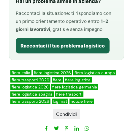
Hai un problema simile in azienda?
Raccontaci la situazione: ti rispondiamo con
un primo orientamento operativo entro
1–2
giorni lavorativi
, gratis e senza impegno.
Raccontaci il tuo problema logistico
fiera italia
fiera logistica 2026
fiera logistica europa
fiera trasporti 2026
fiere
fiere logistica
fiere logistica 2026
fiere logistica germania
fiere logistica spagna
fiere trasporti
fiere trasporti 2026
logimat
notizie fiere
Condividi