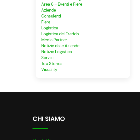
Area 6 – Eventi e Fiere
Aziende
Consulenti
Fiere
Logistica
Logistica del Freddo
Media Partner
Notizie dalle Aziende
Notizie Logistica
Servizi
Top Stories
Visuality
CHI SIAMO