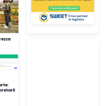
urezza
orte:
pretarli