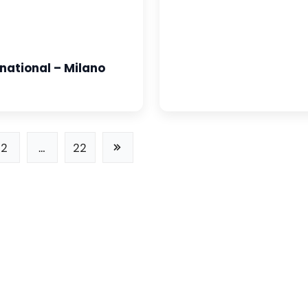
national – Milano
2
…
22