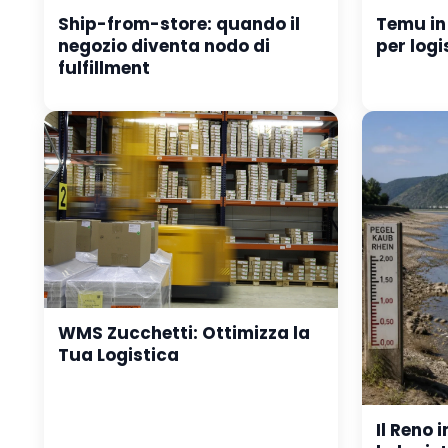
Ship-from-store: quando il
Temu in
negozio diventa nodo di
per logis
fulfillment
WMS Zucchetti: Ottimizza la
Tua Logistica
Il Reno 