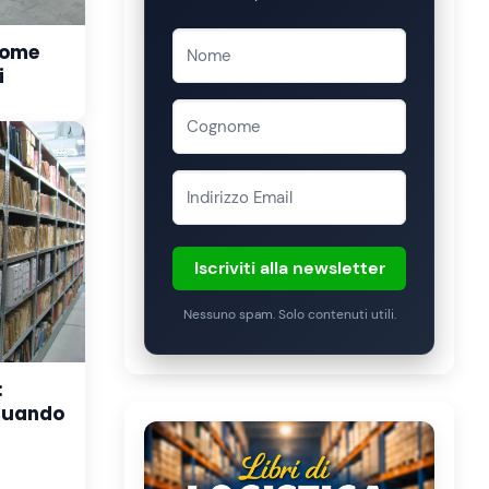
come
i
Iscriviti alla newsletter
Nessuno spam. Solo contenuti utili.
:
 quando