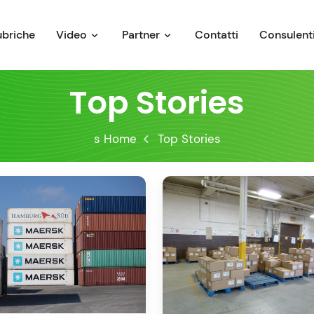
ubriche
Video
Partner
Contatti
Consulenti
Top Stories
s Home
Top Stories