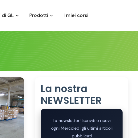
 di GL
Prodotti
I miei corsi
La nostra
NEWSLETTER
La newsletter! Iscriviti e ricevi
ogni Mercoledi gli ultimi articoli
pubblicati