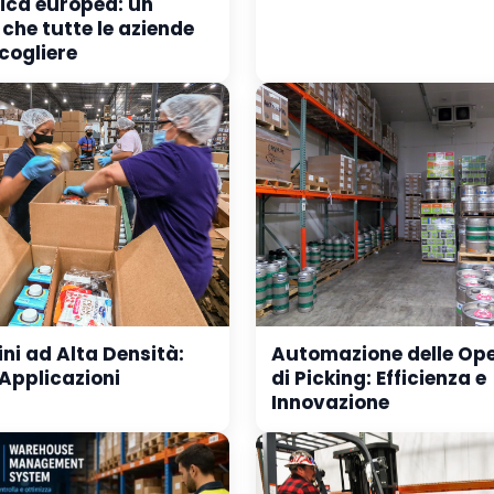
tica europea: un
che tutte le aziende
cogliere
ni ad Alta Densità:
Automazione delle Ope
 Applicazioni
di Picking: Efficienza e
Innovazione