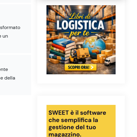
asformato
e un
ente
e della