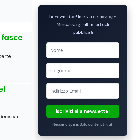
La newsletter! Iscriviti e ricevi ogni
Mercoledi gli ultimi articoli
pubblicati
e fasce
parte
el
Iscriviti alla newsletter
ecisivo: il
Nessuno spam. Solo contenuti utili.