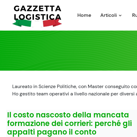
Skip
to
Home
Articoli
R
content
Laureato in Scienze Politiche, con Master conseguito con l
Ho gestito team operativi a livello nazionale per diversi
Il costo nascosto della mancata
formazione dei corrieri: perché gli
appalti pagano il conto