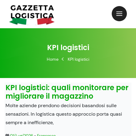
Skip
to
content
KPI logistici
Home
KPI logistici
KPI logistici: quali monitorare per
migliorare il magazzino
Molte aziende prendono decisioni basandosi sulle
sensazioni. In logistica questo approccio porta quasi
sempre a inefficienze,
01/Lug/2026
-
Francesco