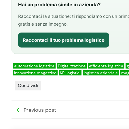
Hai un problema simile in azienda?
Raccontaci la situazione: ti rispondiamo con un pri
gratis e senza impegno.
Raccontaci il tuo problema logistico
automazione logistica
Digitalizzazione
efficienza logistica
g
innovazione magazzino
KPI logistici
logistica aziendale
mag
Condividi
Previous post