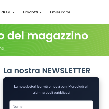
 di GL
Prodotti
I miei corsi
olo del magazzino
ino
La nostra NEWSLETTER
La newsletter! Iscriviti e ricevi ogni Mercoledi gli
ultimi articoli pubblicati