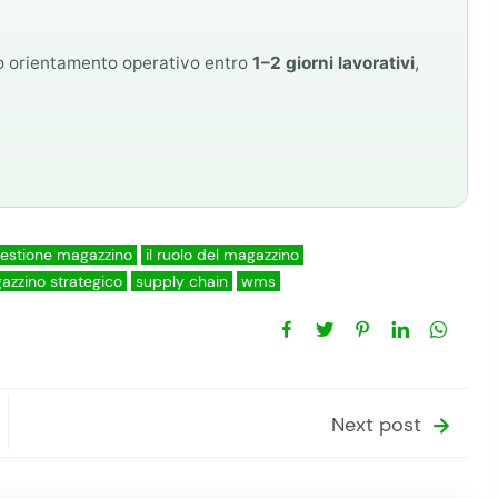
mo orientamento operativo entro
1–2 giorni lavorativi
,
estione magazzino
il ruolo del magazzino
azzino strategico
supply chain
wms
Next post