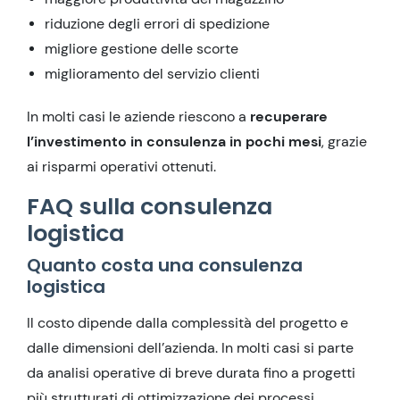
riduzione degli errori di spedizione
migliore gestione delle scorte
miglioramento del servizio clienti
In molti casi le aziende riescono a
recuperare
l’investimento in consulenza in pochi mesi
, grazie
ai risparmi operativi ottenuti.
FAQ sulla consulenza
logistica
Quanto costa una consulenza
logistica
Il costo dipende dalla complessità del progetto e
dalle dimensioni dell’azienda. In molti casi si parte
da analisi operative di breve durata fino a progetti
più strutturati di ottimizzazione dei processi.