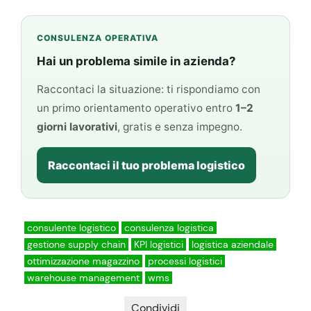
CONSULENZA OPERATIVA
Hai un problema simile in azienda?
Raccontaci la situazione: ti rispondiamo con
un primo orientamento operativo entro
1–2
giorni lavorativi
, gratis e senza impegno.
Raccontaci il tuo problema logistico
consulente logistico
consulenza logistica
gestione supply chain
KPI logistici
logistica aziendale
ottimizzazione magazzino
processi logistici
warehouse management
wms
Condividi