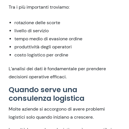
Tra i più importanti troviamo:
rotazione delle scorte
livello di servizio
tempo medio di evasione ordine
produttività degli operatori
costo logistico per ordine
L’analisi dei dati è fondamentale per prendere
decisioni operative efficaci.
Quando serve una
consulenza logistica
Molte aziende si accorgono di avere problemi
logistici solo quando iniziano a crescere.