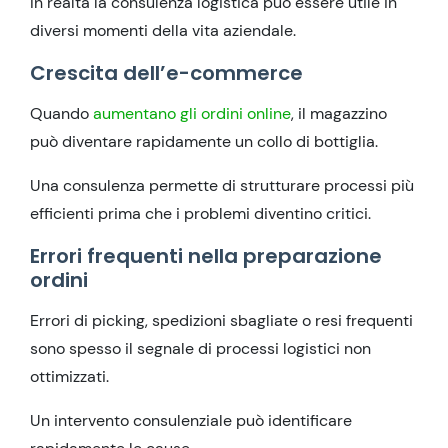
In realtà la consulenza logistica può essere utile in
diversi momenti della vita aziendale.
Crescita dell’e-commerce
Quando
aumentano gli ordini online
, il magazzino
può diventare rapidamente un collo di bottiglia.
Una consulenza permette di strutturare processi più
efficienti prima che i problemi diventino critici.
Errori frequenti nella preparazione
ordini
Errori di picking, spedizioni sbagliate o resi frequenti
sono spesso il segnale di processi logistici non
ottimizzati.
Un intervento consulenziale può identificare