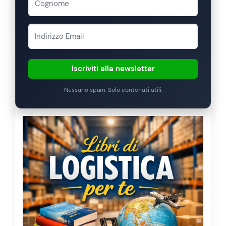
Iscriviti alla newsletter
Nessuno spam. Solo contenuti utili.