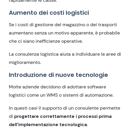
rapidamente le cause.
Aumento dei costi logistici
Se i costi di gestione del magazzino o dei trasporti
aumentano senza un motivo apparente, è probabile
che ci siano inefficienze operative.
La consulenza logistica aiuta a individuare le aree di
miglioramento.
Introduzione di nuove tecnologie
Molte aziende decidono di adottare software
logistici come un WMS o sistemi di automazione.
In questi casi il supporto di un consulente permette
di
progettare correttamente i processi prima
dell’implementazione tecnologica
.