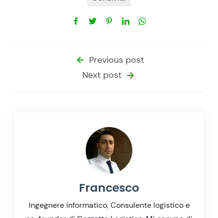
Previous post
Next post
Francesco
Ingegnere informatico, Consulente logistico e