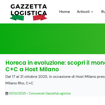
Skip
to
Home
Articoli
R
content
Horeca in evoluzione: scopri il mo
C+C a Host Milano
Dal 17 al 21 ottobre 2025, in occasione di Host Milano pres
Milano Rho, C+C
13/Ott/2025
-
Comunicati GazzettaLogistica