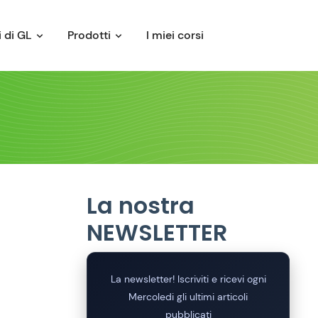
 di GL
Prodotti
I miei corsi
La nostra
NEWSLETTER
La newsletter! Iscriviti e ricevi ogni
Mercoledi gli ultimi articoli
pubblicati