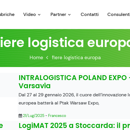
ubriche
Video
Partner
Contatti
Consulenti
fiere logistica europ
Home
fiere logistica europa
INTRALOGISTICA POLAND EXPO 
Varsavia
Dal 27 al 29 gennaio 2026, il cuore dell’innovazione l
europea batterà al Ptak Warsaw Expo,
21/Lug/2025
-
Francesco
e
LogiMAT 2025 a Stoccarda: il pr