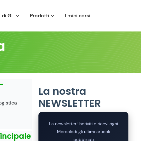
 di GL
Prodotti
I miei corsi
a
–
La nostra
NEWSLETTER
ogistica
La newsletter! Iscriviti e ricevi ogni
Mercoledi gli ultimi articoli
incipale
pubblicati