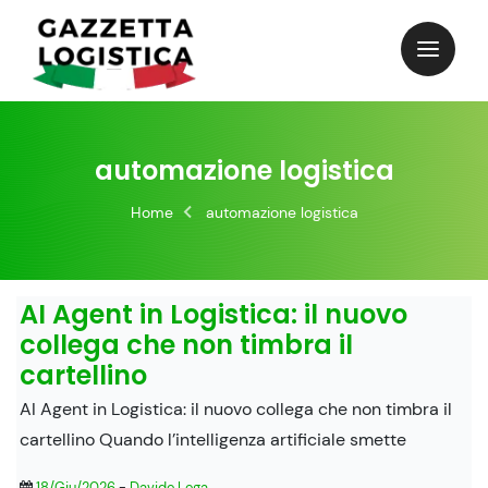
Skip
to
content
automazione logistica
Home
automazione logistica
AI Agent in Logistica: il nuovo
collega che non timbra il
cartellino
AI Agent in Logistica: il nuovo collega che non timbra il
cartellino Quando l’intelligenza artificiale smette
18/Giu/2026
-
Davide Lega