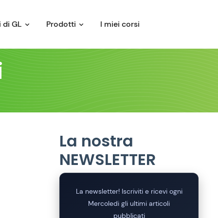
 di GL
Prodotti
I miei corsi
i
La nostra
NEWSLETTER
La newsletter! Iscriviti e ricevi ogni
Mercoledi gli ultimi articoli
pubblicati