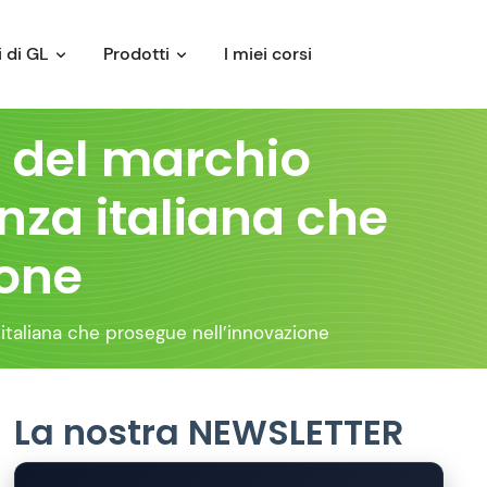
 di GL
Prodotti
I miei corsi
e del marchio
nza italiana che
ione
 italiana che prosegue nell’innovazione
La nostra NEWSLETTER