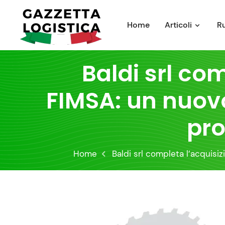
Skip
to
Home
Articoli
R
content
Baldi srl co
FIMSA: un nuovo
pro
Home
Baldi srl completa l’acquisi