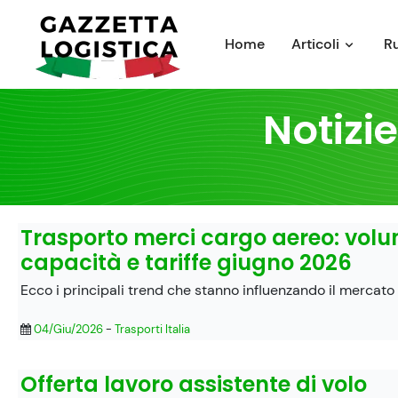
Skip
to
Home
Articoli
R
content
Notizi
Trasporto merci cargo aereo: volu
capacità e tariffe giugno 2026
Ecco i principali trend che stanno influenzando il mercato
04/Giu/2026
-
Trasporti Italia
Offerta lavoro assistente di volo