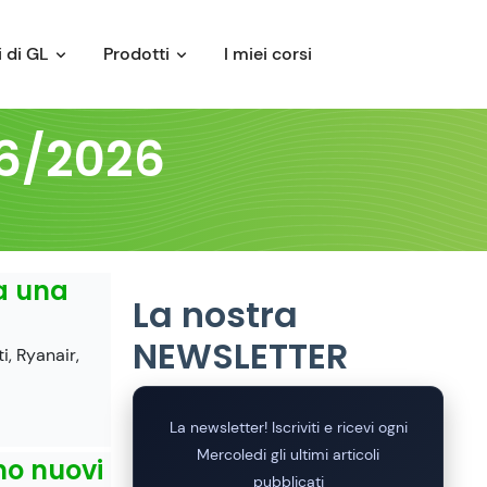
 di GL
Prodotti
I miei corsi
06/2026
 a una
La nostra
NEWSLETTER
, Ryanair,
La newsletter! Iscriviti e ricevi ogni
Mercoledi gli ultimi articoli
ano nuovi
pubblicati