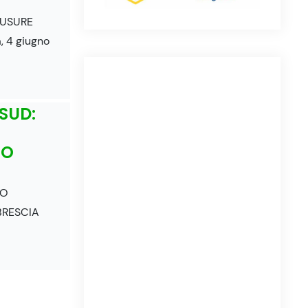
IUSURE
 4 giugno
SUD:
SO
PO
BRESCIA