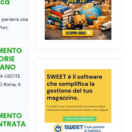
ica
di perdere una
nrr.
AMENTO
ORIE
IANO
A USCITE
 Roma, 4
AMENTO
NTRATA