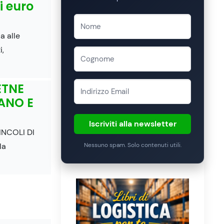
i euro
a alle
i,
ETNE
NANO E
Iscriviti alla newsletter
INCOLI DI
la
Nessuno spam. Solo contenuti utili.