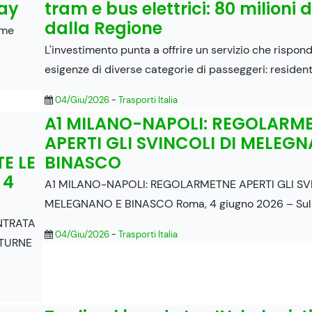
day
tram e bus elettrici: 80 milioni d
dalla Regione
ome
L'investimento punta a offrire un servizio che rispond
esigenze di diverse categorie di passeggeri: resident
04/Giu/2026
-
Trasporti Italia
A1 MILANO-NAPOLI: REGOLARM
APERTI GLI SVINCOLI DI MELEG
E LE
BINASCO
 4
A1 MILANO-NAPOLI: REGOLARMETNE APERTI GLI SV
MELEGNANO E BINASCO Roma, 4 giugno 2026 – Sul
NTRATA
04/Giu/2026
-
Trasporti Italia
TTURNE