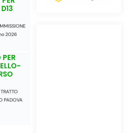
 PER
 D13
IMMISSIONE
no 2026
 PER
ELLO-
RSO
 TRATTO
O PADOVA