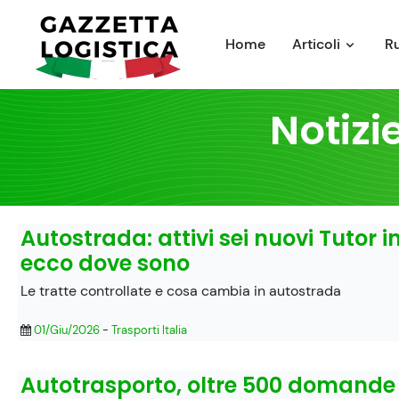
Skip
to
Home
Articoli
R
content
Notizi
Autostrada: attivi sei nuovi Tutor i
ecco dove sono
Le tratte controllate e cosa cambia in autostrada
01/Giu/2026
-
Trasporti Italia
Autotrasporto, oltre 500 domande