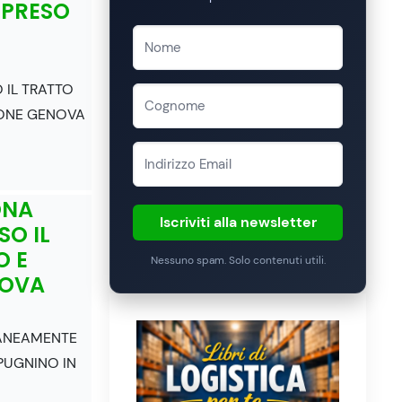
MPRESO
 IL TRATTO
IONE GENOVA
ONA
Iscriviti alla newsletter
O IL
O E
Nessuno spam. Solo contenuti utili.
NOVA
ANEAMENTE
PUGNINO IN