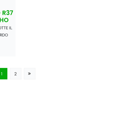
 R37
RHO
TTE IL
ORDO
1
2