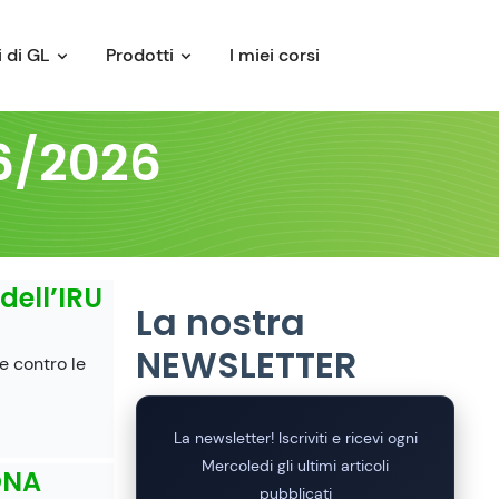
 di GL
Prodotti
I miei corsi
06/2026
 dell’IRU
La nostra
NEWSLETTER
se contro le
La newsletter! Iscriviti e ricevi ogni
Mercoledi gli ultimi articoli
ONA
pubblicati