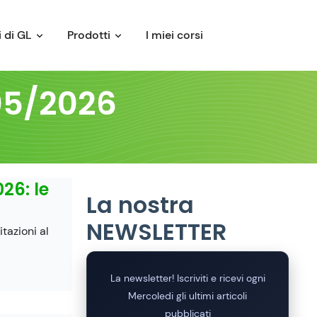
 di GL
Prodotti
I miei corsi
/05/2026
26: le
La nostra
NEWSLETTER
itazioni al
La newsletter! Iscriviti e ricevi ogni
Mercoledi gli ultimi articoli
pubblicati