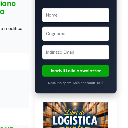
piano
la
la modifica
Iscriviti alla newsletter
Nessuno spam. Solo contenuti utili.