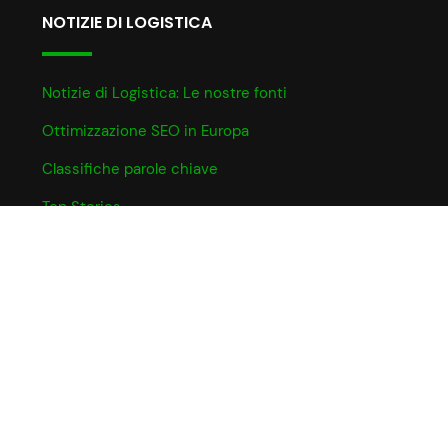
NOTIZIE DI LOGISTICA
Notizie di Logistica: Le nostre fonti
Ottimizzazione SEO in Europa
Classifiche parole chiave
Top Stories
INFO UTILI
Informativa Cookie
Partner e Affiliazioni
Privacy Policy
Termini e Condizioni