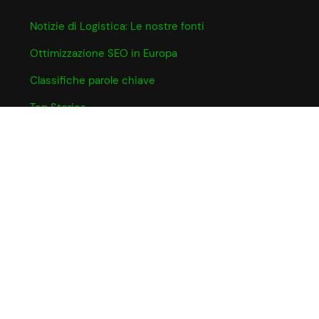
Notizie di Logistica: Le nostre fonti
Ottimizzazione SEO in Europa
Classifiche parole chiave
Top Stories
INFO UTILI
Informativa Cookie
Partner e Affiliazioni
Privacy Policy
Termini e Condizioni
CHI SIAMO