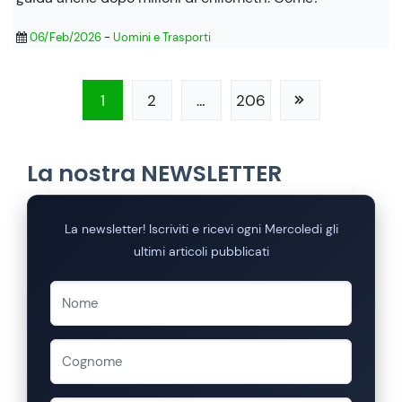
06/Feb/2026
-
Uomini e Trasporti
1
2
…
206
La nostra NEWSLETTER
La newsletter! Iscriviti e ricevi ogni Mercoledi gli
ultimi articoli pubblicati