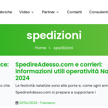
ubriche
Video
Partner
Contatti
Consulenti
spedizioni
Home
spedizioni
ce:
SpedireAdesso.com e corrieri:
informazioni utili operatività N
2024
co che
Le festività natalizie sono alle porte e, come ogni ann
SpedireAdesso.com si prepara a supportare i
23/Dic/2024
-
Francesco