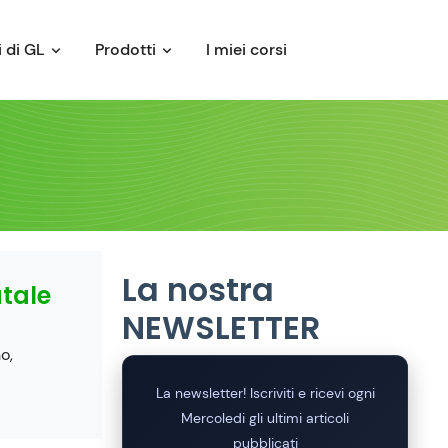
 di GL
Prodotti
I miei corsi
La nostra
atale
NEWSLETTER
o,
La newsletter! Iscriviti e ricevi ogni
Mercoledi gli ultimi articoli
pubblicati