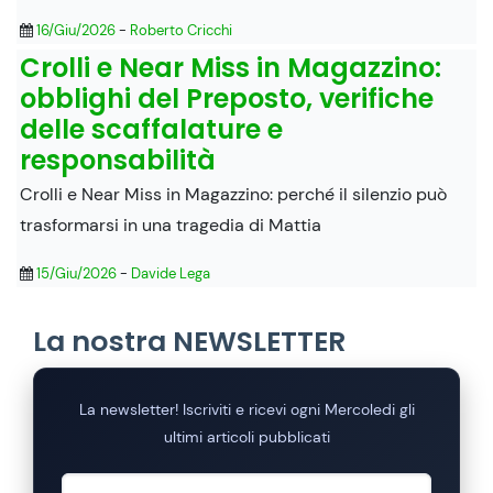
16/Giu/2026
-
Roberto Cricchi
Crolli e Near Miss in Magazzino:
obblighi del Preposto, verifiche
delle scaffalature e
responsabilità
​Crolli e Near Miss in Magazzino: perché il silenzio può
trasformarsi in una tragedia di Mattia
15/Giu/2026
-
Davide Lega
La nostra NEWSLETTER
La newsletter! Iscriviti e ricevi ogni Mercoledi gli
ultimi articoli pubblicati