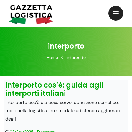
Skip
to
content
interporto
Home
interporto
Interporto cos’è: guida agli
interporti italiani
Interporto cos’è e a cosa serve: definizione semplice,
ruolo nella logistica intermodale ed elenco aggiornato
degli
05/Apr/2025
-
Francesco