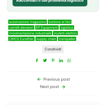
Raccontaci il tuo problema logistico
automazione magazzino
batterie al litio
carrelli elevatori
EP Equipment
logistica
movimentazione industriale
muletti elettrici
OMCS Eurolifter
supply chain
transpallet
Condividi
Previous post
Next post