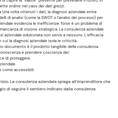
di capire la “salute” presente per prevedere il futuro. In
ette ordine nel caos dei dati grezzi.
à
Una volta ottenuti i dati, la diagnosi aziendale entra
elli di analisi (come la SWOT o l’analisi dei processi) per
iendale evidenzia le inefficienze: forse è un problema di
a mancanza di visione strategica. La consulenza aziendale
si aziendale edulcorata non serve a nessuno. L’efficacia
ui la diagnosi aziendale isola le criticità.
o documento è il prodotto tangibile della consulenza
 conoscenza e prendere coscienza dei:
sce di proteggere.
ziendale.
e come accessibili.
 inizio. La consulenza aziendale spiega all’imprenditore che
gio di seguire il sentiero indicato dalla consulenza