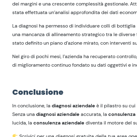
dei margini e una crescente complessità gestionale. Att
stata effettuata un’analisi approfondita dei dati economi
La diagnosi ha permesso di individuare colli di bottiglia n
una mancanza di allineamento strategico tra le diverse f
stato definito un piano d’azione mirato, con interventi s
Nel giro di pochi mesi, l’azienda ha recuperato controll
di miglioramento continuo fondato su dati oggettivi e in
Conclusione
In conclusione, la
diagnosi aziendale
è il pilastro su cui
Senza una
diagnosi aziendale
accurata, la
consulenza 
lucida, la
consulenza aziendale
diventa il motore del s
Scrivici per una diagnosi gratuita della tua area ope