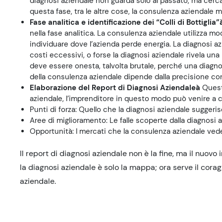
diagnosi aziendale non guarda solo al passato, ma cerca 
questa fase, tra le altre cose, la consulenza aziendale m
Fase analitica e identificazione dei
“Colli di Bottiglia”
nella fase analitica. La consulenza aziendale utilizza mod
individuare dove l’azienda perde energia. La diagnosi az
costi eccessivi, o forse la diagnosi aziendale rivela un
deve essere onesta, talvolta brutale, perché una diagno
della consulenza aziendale dipende dalla precisione con c
Elaborazione del
Report di Diagnosi Aziendale
à
Quest
aziendale, l’imprenditore in questo modo può venire a
Punti di forza: Quello che la diagnosi aziendale suggeri
Aree di miglioramento: Le falle scoperte dalla diagnosi a
Opportunità: I mercati che la consulenza aziendale ved
Il report di diagnosi aziendale non è la fine, ma il nuovo
la diagnosi aziendale è solo la mappa; ora serve il corag
aziendale.