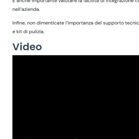
È anche importante valutare la facilità di integrazione c
nell’azienda.
Infine, non dimenticate l’importanza del supporto tecnic
e kit di pulizia.
Video