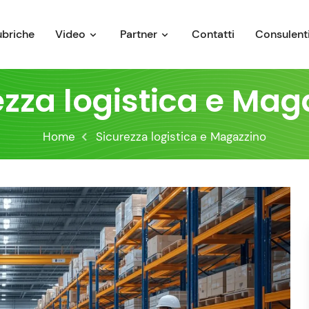
ubriche
Video
Partner
Contatti
Consulenti
ezza logistica e Mag
Home
Sicurezza logistica e Magazzino