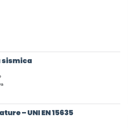
à sismica
e
va
ature – UNI EN 15635