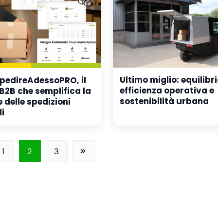
Ultimo miglio: equilibri
SpedireAdessoPRO, il
efficienza operativa e
B2B che semplifica la
sostenibilità urbana
 delle spedizioni
i
1
2
3