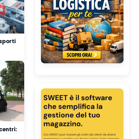
asporti
centri: