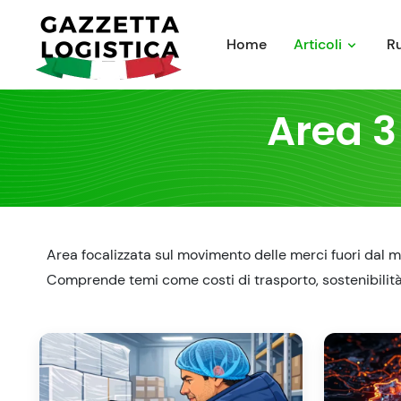
Skip
to
Home
Articoli
R
content
Area 3
Area focalizzata sul movimento delle merci fuori dal ma
Comprende temi come costi di trasporto, sostenibilità, o