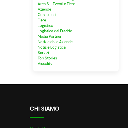
Area 6 – Eventi e Fiere
Aziende
Consulenti
Fiere
Logistica
Logistica del Freddo
Media Partner
Notizie dalle Aziende
Notizie Logistica
Servizi
Top Stories
Visuality
CHI SIAMO