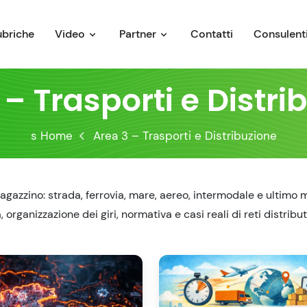
ubriche
Video
Partner
Contatti
Consulenti
 – Trasporti e Distri
s Home
Area 3 – Trasporti e Distribuzione
gazzino: strada, ferrovia, mare, aereo, intermodale e ultimo m
rganizzazione dei giri, normativa e casi reali di reti distribut