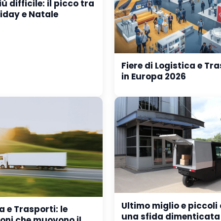
 difficile: il picco tra
riday e Natale
Fiere di Logistica e Tr
in Europa 2026
Ultimo miglio e piccoli 
a e Trasporti: le
una sfida dimenticata
ioni che muovono il