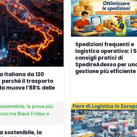
Spedizioni frequenti e
logistica operativa: i 5
consigli pratici di
SpedireAdesso per un
gestione più efficiente
a italiana da 120
: perché il trasporto
da muove l’88% delle
a sostenibile, la