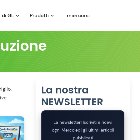
 di GL
Prodotti
I miei corsi
buzione
La nostra
iglio.
ive.
NEWSLETTER
La newsletter! Iscriviti e ricevi
ogni Mercoledi gli ultimi articoli
pubblicati