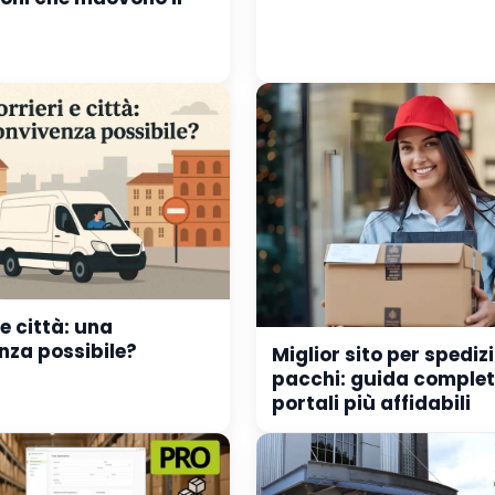
 e città: una
nza possibile?
Miglior sito per spediz
pacchi: guida completa
portali più affidabili