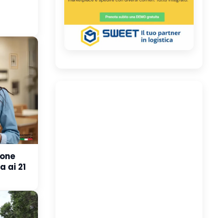
ione
 ai 21