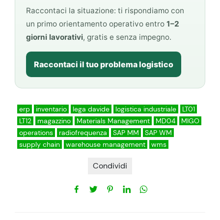
Raccontaci la situazione: ti rispondiamo con
un primo orientamento operativo entro
1–2
giorni lavorativi
, gratis e senza impegno.
Raccontaci il tuo problema logistico
erp
inventario
lega davide
logistica industriale
LT01
LT12
magazzino
Materials Management
MD04
MIGO
operations
radiofrequenza
SAP MM
SAP WM
supply chain
warehouse management
wms
Condividi