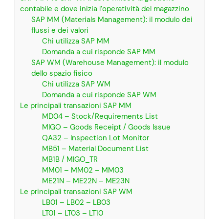
contabile e dove inizia l’operatività del magazzino
SAP MM (Materials Management): il modulo dei
flussi e dei valori
Chi utilizza SAP MM
Domanda a cui risponde SAP MM
SAP WM (Warehouse Management): il modulo
dello spazio fisico
Chi utilizza SAP WM
Domanda a cui risponde SAP WM
Le principali transazioni SAP MM
MD04 – Stock/Requirements List
MIGO – Goods Receipt / Goods Issue
QA32 – Inspection Lot Monitor
MB51 – Material Document List
MB1B / MIGO_TR
MM01 – MM02 – MM03
ME21N – ME22N – ME23N
Le principali transazioni SAP WM
LB01 – LB02 – LB03
LT01 – LT03 – LT10