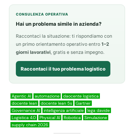
CONSULENZA OPERATIVA
Hai un problema simile in azienda?
Raccontaci la situazione: ti rispondiamo con
un primo orientamento operativo entro
1–2
giorni lavorativi
, gratis e senza impegno.
Raccontaci il tuo problema logistico
Agentic AI
automazione
daocente logistica
docente lean
docente lean 5s
Gartner
Governance AI
intelligenza artificiale
lega davide
Logistica 4.0
Physical AI
Robotica
Simulazione
supply chain 2026