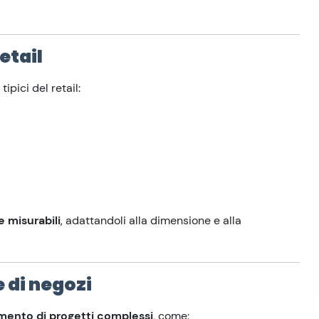
etail
ipici del retail:
e misurabili
, adattandoli alla dimensione e alla
e di negozi
mento di progetti complessi
, come: