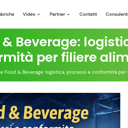
ubriche
Video
Partner
Contatti
Consulenti
 & Beverage: logisti
mità per filiere ali
 e Food & Beverage: logistica, processi e conformità per f