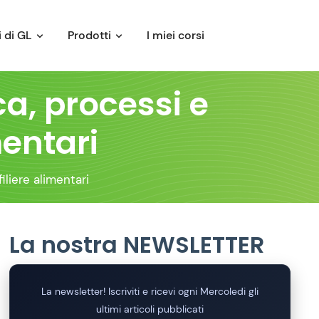
 di GL
Prodotti
I miei corsi
ca, processi e
mentari
iliere alimentari
La nostra NEWSLETTER
La newsletter! Iscriviti e ricevi ogni Mercoledi gli
ultimi articoli pubblicati