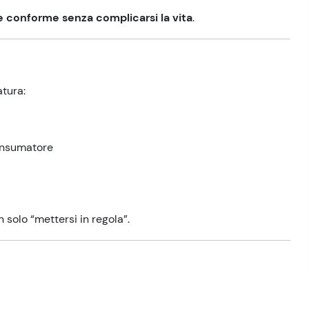
e conforme senza complicarsi la vita
.
atura:
consumatore
n solo “mettersi in regola”.