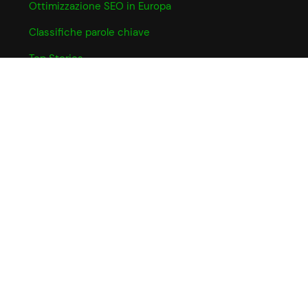
Ottimizzazione SEO in Europa
Classifiche parole chiave
Top Stories
INFO UTILI
Informativa Cookie
Partner e Affiliazioni
Privacy Policy
Termini e Condizioni
CHI SIAMO