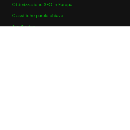
Ottimizzazione SEO in Europa
Classifiche parole chiave
Top Stories
INFO UTILI
Informativa Cookie
Partner e Affiliazioni
Privacy Policy
Termini e Condizioni
CHI SIAMO