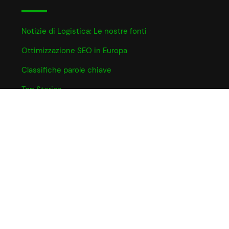
Notizie di Logistica: Le nostre fonti
Ottimizzazione SEO in Europa
Classifiche parole chiave
Top Stories
INFO UTILI
Informativa Cookie
Partner e Affiliazioni
Privacy Policy
Termini e Condizioni