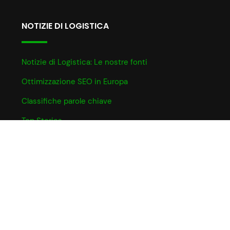
NOTIZIE DI LOGISTICA
Notizie di Logistica: Le nostre fonti
Ottimizzazione SEO in Europa
Classifiche parole chiave
Top Stories
INFO UTILI
Informativa Cookie
Partner e Affiliazioni
Privacy Policy