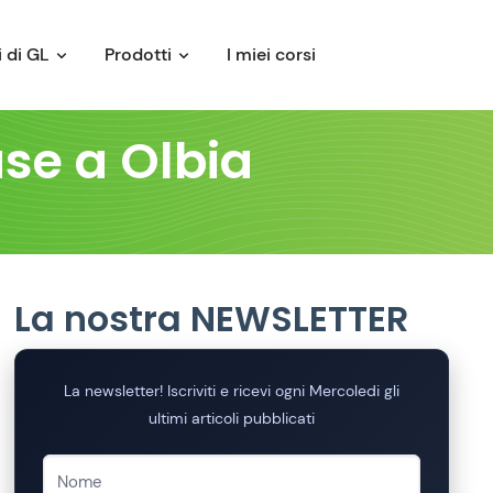
 di GL
Prodotti
I miei corsi
use a Olbia
La nostra NEWSLETTER
La newsletter! Iscriviti e ricevi ogni Mercoledi gli
ultimi articoli pubblicati