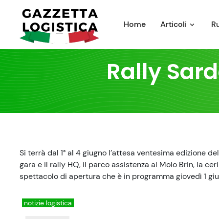
Skip
to
Home
Articoli
R
content
Rally Sard
Si terrà dal 1° al 4 giugno l’attesa ventesima edizione de
gara e il rally HQ, il parco assistenza al Molo Brin, la cer
spettacolo di apertura che è in programma giovedì 1 giugn
notizie logistica