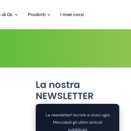
 di GL
Prodotti
I miei corsi
La nostra
NEWSLETTER
La newsletter! Iscriviti e ricevi ogni
Mercoledi gli ultimi articoli
pubblicati