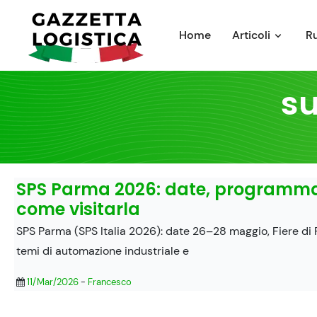
Skip
to
Home
Articoli
R
content
su
SPS Parma 2026: date, programm
come visitarla
SPS Parma (SPS Italia 2026): date 26–28 maggio, Fiere di
temi di automazione industriale e
11/Mar/2026
-
Francesco