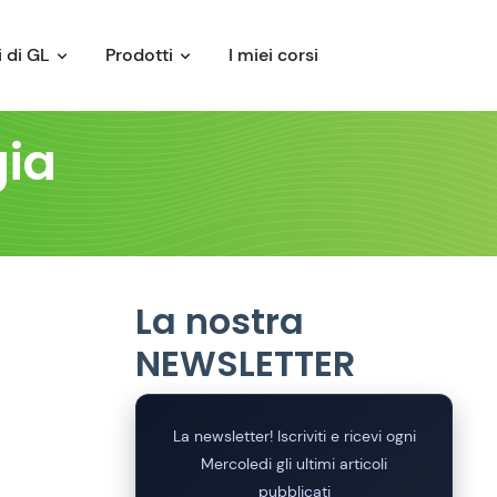
 di GL
Prodotti
I miei corsi
gia
La nostra
NEWSLETTER
La newsletter! Iscriviti e ricevi ogni
Mercoledi gli ultimi articoli
pubblicati