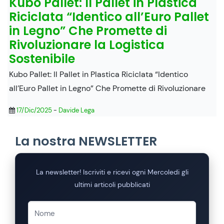
Kubo Pallet: Il Pallet in Plastica
Riciclata “Identico all’Euro Pallet
in Legno” Che Promette di
Rivoluzionare la Logistica
Sostenibile
Kubo Pallet: Il Pallet in Plastica Riciclata “Identico
all’Euro Pallet in Legno” Che Promette di Rivoluzionare
17/Dic/2025
-
Davide Lega
La nostra NEWSLETTER
La newsletter! Iscriviti e ricevi ogni Mercoledi gli
ultimi articoli pubblicati