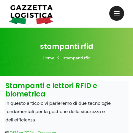
Skip
to
content
stampanti rfid
Home
stampanti rfid
Stampanti e lettori RFID e
biometrica
In questo articolo vi parleremo di due tecnologie
fondamentali per la gestione della sicurezza e
dell’efficienza
06/Ago/2024
-
Francesco