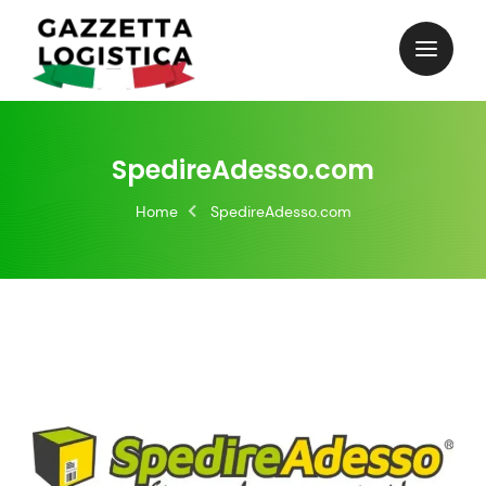
Skip
to
content
SpedireAdesso.com
Home
SpedireAdesso.com