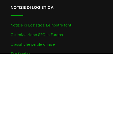
NOTIZIE DI LOGISTICA
Notizie di Logistica: Le nostre fonti
Ottimizzazione SEO in Europa
Classifiche parole chiave
Top Stories
INFO UTILI
Informativa Cookie
Partner e Affiliazioni
Privacy Policy