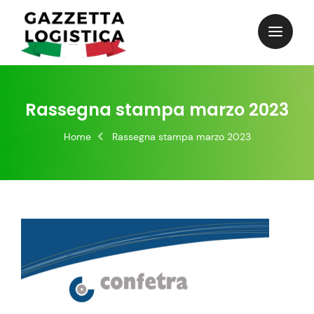
Skip
to
content
Rassegna stampa marzo 2023
Home
Rassegna stampa marzo 2023