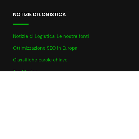
NOTIZIE DI LOGISTICA
Notizie di Logistica: Le nostre fonti
Ottimizzazione SEO in Europa
Classifiche parole chiave
Top Stories
INFO UTILI
Informativa Cookie
Partner e Affiliazioni
Privacy Policy