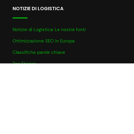
NOTIZIE DI LOGISTICA
Notizie di Logistica: Le nostre fonti
Ottimizzazione SEO in Europa
Classifiche parole chiave
Top Stories
INFO UTILI
Informativa Cookie
Partner e Affiliazioni
Privacy Policy