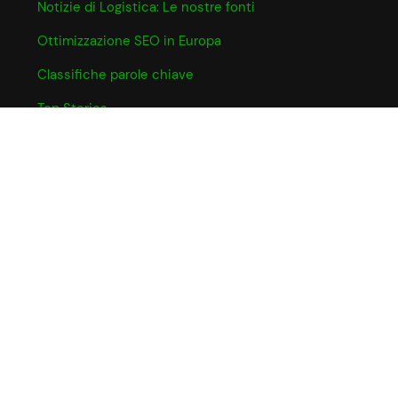
Notizie di Logistica: Le nostre fonti
Ottimizzazione SEO in Europa
Classifiche parole chiave
Top Stories
INFO UTILI
Informativa Cookie
Partner e Affiliazioni
Privacy Policy
Termini e Condizioni
CHI SIAMO