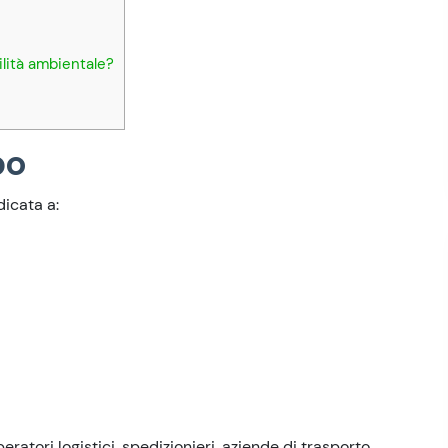
ilità ambientale?
po
dicata a:
ratori logistici, spedizionieri, aziende di trasporto,