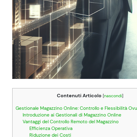
Contenuti Articolo
[
nascondi
]
Gestionale Magazzino Online: Controllo e Flessibilità Ovu
Introduzione ai Gestionali di Magazzino Online
Vantaggi del Controllo Remoto del Magazzino
Efficienza Operativa
Riduzione dei Costi