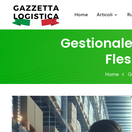
Skip
to
Home
Articoli
R
content
Gestionale
Fles
Home
G