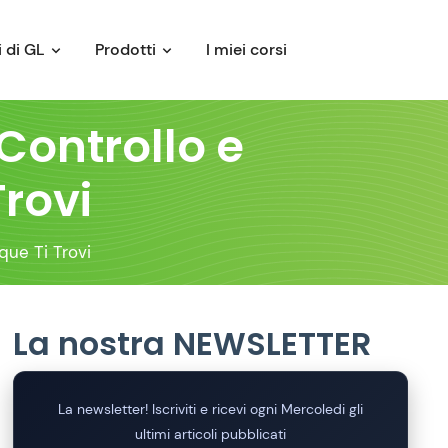
 di GL
Prodotti
I miei corsi
Controllo e
Trovi
que Ti Trovi
La nostra NEWSLETTER
La newsletter! Iscriviti e ricevi ogni Mercoledi gli
ultimi articoli pubblicati