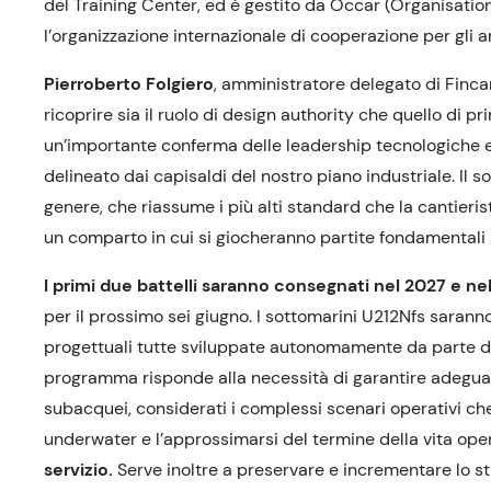
del Training Center, ed è gestito da Occar (Organisati
l’organizzazione internazionale di cooperazione per gli 
Pierroberto Folgiero
, amministratore delegato di Finca
ricoprire sia il ruolo di design authority che quello di 
un’importante conferma delle leadership tecnologiche e g
delineato dai capisaldi del nostro piano industriale. Il 
genere, che riassume i più alti standard che la cantieri
un comparto in cui si giocheranno partite fondamentali a
I primi due battelli saranno consegnati nel 2027 e ne
per il prossimo sei giugno. I sottomarini U212Nfs sarann
progettuali tutte sviluppate autonomamente da parte di Fi
programma risponde alla necessità di garantire adeguate
subacquei, considerati i complessi scenari operativi che 
underwater e l’approssimarsi del termine della vita ope
servizio.
Serve inoltre a preservare e incrementare lo s