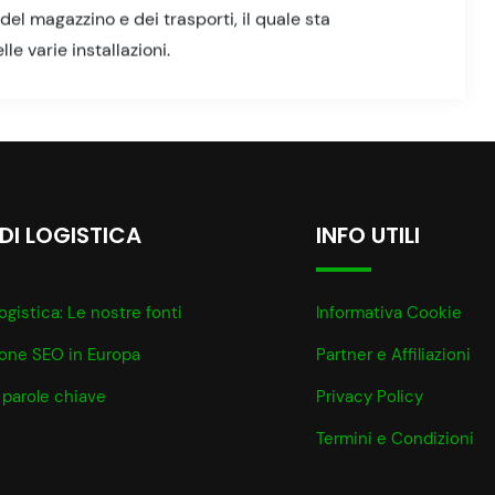
el magazzino e dei trasporti, il quale sta
e varie installazioni.
 DI LOGISTICA
INFO UTILI
ogistica: Le nostre fonti
Informativa Cookie
ione SEO in Europa
Partner e Affiliazioni
 parole chiave
Privacy Policy
Termini e Condizioni