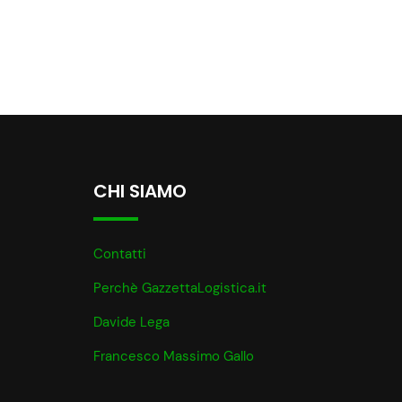
CHI SIAMO
Contatti
Perchè GazzettaLogistica.it
Davide Lega
Francesco Massimo Gallo