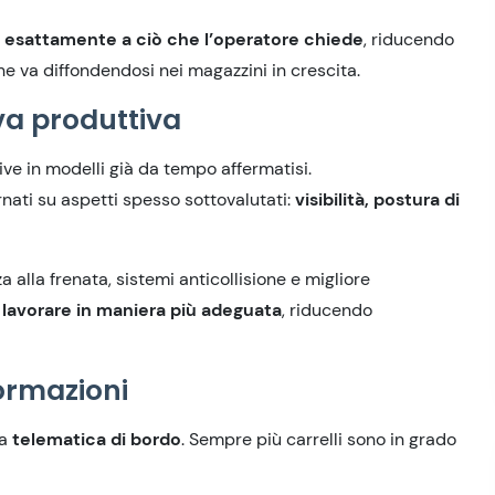
 esattamente a ciò che l’operatore chiede
, riducendo
che va diffondendosi nei magazzini in crescita.
va produttiva
tive
in
modelli già
da tempo
affermati
si
.
nati su aspetti spesso sottovalutati:
visibilità, postura di
 alla frenata, sistemi anticollisione e migliore
 lavorare
in maniera più adeguata
, riducendo
formazioni
la
telematica di bordo
. Sempre più carrelli sono in grado