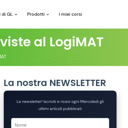
 di GL
Prodotti
I miei corsi
 viste al LogiMAT
MAT
La nostra NEWSLETTER
La newsletter! Iscriviti e ricevi ogni Mercoledi gli
ultimi articoli pubblicati