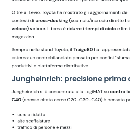
Oltre
al Levio, Toyota ha mostrato gli aggiornamenti dei
contesti di
cross-docking
(
scambio/incrocio diretto tr
veloce)
veloce
.
Il
tema è
ridurre i tempi di ciclo
e limi
magazzino.
Sempre nello stand Toyota, il
Traigo80
ha rappresentat
esterna: un controbilanciato pensato per
confini “sfumat
produttivi e piattaforme distributive.
Jungheinrich: precisione prima d
Jungheinrich
si è concentrata
al
la
LogiMAT
su
controllo
C40
(spesso citata come C20–C30–C40)
è pensata pe
corsie ridotte
alte scaffalature
traffico di persone e mezzi