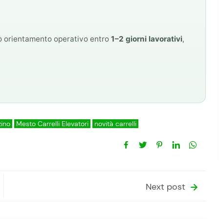
mo orientamento operativo entro
1–2 giorni lavorativi
,
zino
Mesto Carrelli Elevatori
novità carrelli
Next post