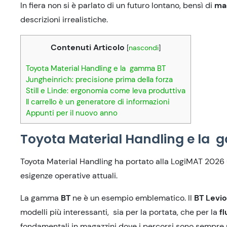
In fiera non si è parlato di
un
futuro lontano,
bensì
di
ma
descrizioni irrealistiche
.
Contenuti Articolo
[
nascondi
]
Toyota Material Handling e la gamma BT
Jungheinrich: precisione prima della forza
Still e Linde: ergonomia come leva produttiva
Il carrello è un generatore di informazioni
Appunti per il nuovo anno
Toyota Material Handling e la
Toyota Material Handling ha portato al
la
LogiMAT 2026 u
esigenze operative attuali.
La gamma
BT
ne è un esempio emblematico. Il
BT L
evi
modelli più
interessanti,
sia per la portata, che per la
fl
fondamentali in magazzini dove i percorsi
sono sempre più