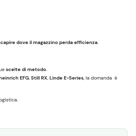
i
capire dove il magazzino
perda
efficienza
.
ue
scelt
e
di metodo
.
heinrich EFG
,
Still RX
,
Linde E-Series
, la domanda
è
ogistica.