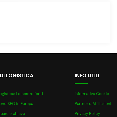
 DI LOGISTICA
INFO UTILI
ogistica: Le nostre fonti
Informativa Cookie
ione SEO in Europa
Partner e Affiliazioni
 parole chiave
Privacy Policy