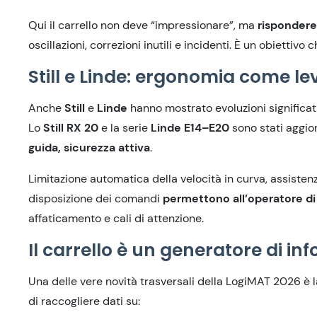
Qui il carrello non deve “impressionare”, ma
rispondere
oscillazioni, correzioni inutili
e incidenti. È un obiettivo 
Still e Linde: ergonomia come le
Anche
Still
e
Linde
hanno mostrato evoluzioni significa
Lo
Still RX 20
e la serie
Linde E14–E20
sono stati aggior
guida, sicurezza attiva
.
Limitazione automatica della velocità in curva, assistenza
disposizione dei comandi
permettono all’operatore di
affaticamento e cali di attenzione.
Il carrello è un generatore di in
Una delle vere novità trasversali del
la
LogiMAT 2026 è
di raccogliere dati su: