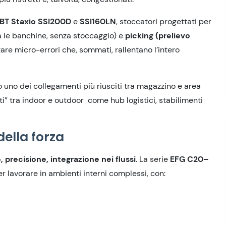
BT Staxio SSI200D
e
SSI160LN
, stoccatori progettati per
a le banchine, senza stoccaggio) e
picking
(prelievo
tare micro-errori che, sommati, rallentano l’intero
o
uno dei collegamenti più riusciti
tra magazzino e area
i” t
ra indoor e outdoor come hub logistici, stabilimenti
ella forza
, precisione, integrazione nei flussi
. La serie
EFG C20–
r lavorare in ambienti interni complessi, con: