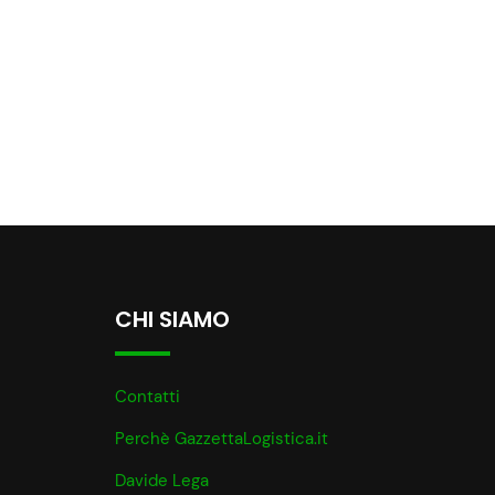
CHI SIAMO
Contatti
Perchè GazzettaLogistica.it
Davide Lega