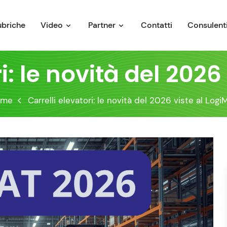
ubriche
Video
Partner
Contatti
Consulenti
ri: le novità del 2026
ome
Carrelli elevatori: le novità del 2026 viste al Logi