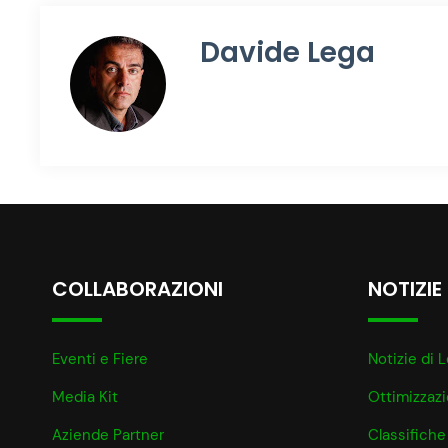
Davide Lega
COLLABORAZIONI
NOTIZIE
Eventi e Fiere
Notizie di L
Media Kit
Ottimizzaz
Aziende Partner
Classifiche