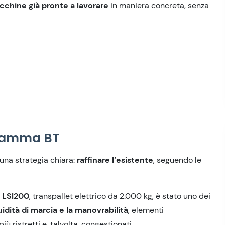
cchine già pronte
a
lavorare
in maniera concreta, senza
 gamma BT
na strategia chiara:
raffinare l’esistente
,
seguendo
le
o LSI200
, transpallet elettrico da 2.000 kg, è stato uno dei
uidità di marcia e la manovrabilità
, elementi
 ristretti e, talvolta, congestionati.