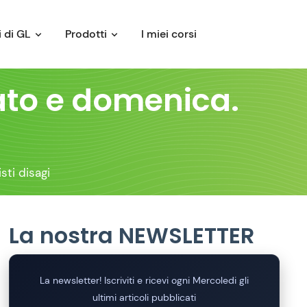
 di GL
Prodotti
I miei corsi
bato e domenica.
sti disagi
La nostra NEWSLETTER
La newsletter! Iscriviti e ricevi ogni Mercoledi gli
ultimi articoli pubblicati