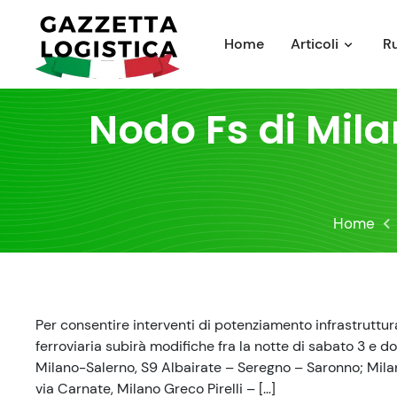
Skip
to
Home
Articoli
R
content
Nodo Fs di Mila
Home
Per consentire interventi di potenziamento infrastruttura
ferroviaria subirà modifiche fra la notte di sabato 3 e d
Milano-Salerno, S9 Albairate – Seregno – Saronno; Mila
via Carnate, Milano Greco Pirelli – […]